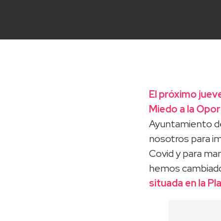
El próximo juev
Miedo a la Opo
Ayuntamiento de
nosotros para im
Covid y para man
hemos cambiado
situada en la P