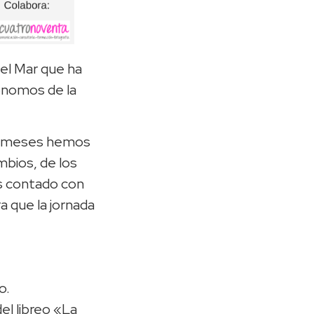
el Mar que ha
tónomos de la
ce meses hemos
mbios, de los
s contado con
a que la jornada
o.
el libreo «La