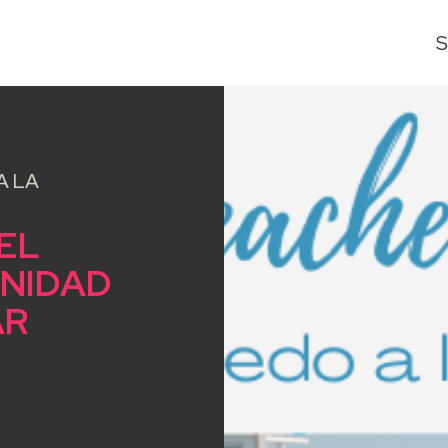
S
A LA
EL
UNIDAD
AR