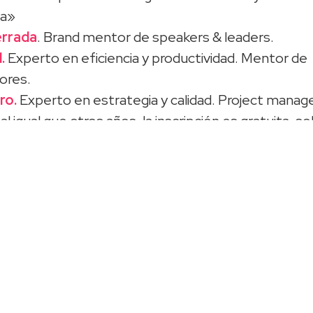
ta»
errada
. Brand mentor de speakers & leaders.
.
Experto en eficiencia y productividad. Mentor de
ores.
ro.
Experto en estrategia y calidad. Project manage
 al igual que otros años, la inscripción es gratuita, s
prende@cuatronoventa.com con tu nombre y núme
añarte.
uieres disfrutar de una jornada única en un entorno i