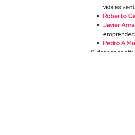
vida es ven
Roberto C
Javier Arnal
emprended
Pedro A Mu
Si deseas asistir,
mail a beachem
que van a acomp
Ya lo sabes, si q
inscríbete ya.