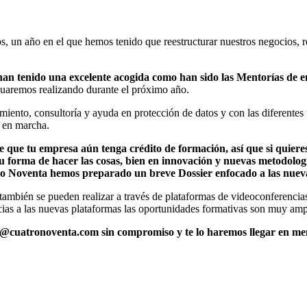
, un año en el que hemos tenido que reestructurar nuestros negocios, r
n tenido una excelente acogida como han sido las Mentorías de e
inuaremos realizando durante el próximo año.
ento, consultoría y ayuda en protección de datos y con las diferentes
r en marcha.
e que tu empresa aún tenga crédito de formación, así que si quiere
u forma de hacer las cosas, bien en innovación y nuevas metodologí
ro Noventa hemos preparado un breve Dossier enfocado a las nuevas
mbién se pueden realizar a través de plataformas de videoconferencias
cias a las nuevas plataformas las oportunidades formativas son muy ampli
acion@cuatronoventa.com sin compromiso y te lo haremos llegar en me