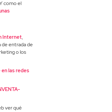
 Y como el
unas
n Internet
,
a de entrada de
rketing o los
e en las redes
ENVENTA-
eb ver qué