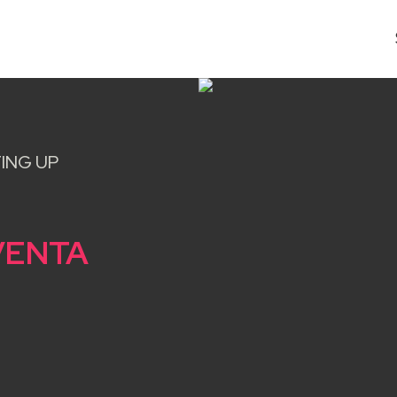
ING UP
N
VENTA