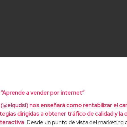
Aprende a vender por internet”
 (@elqudsi)
nos enseñará como rentabilizar el can
egias dirigidas a obtener tráfico de calidad y la
nteractiva
. Desde un punto de vista del marketing 