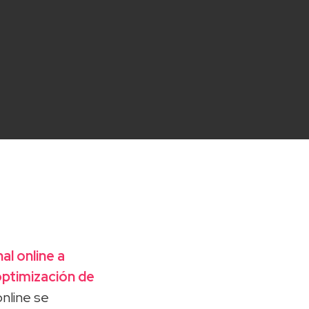
al online a
 optimización de
online se