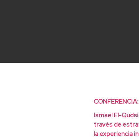
CONFERENCIA: “
Ismael El-Qudsi
través de estrat
la experiencia i