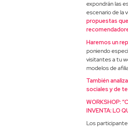
expondrán las es
escenario de la
propuestas que
recomendadore
Haremos un repa
poniendo especi
visitantes a tu 
modelos de afili
También analizar
sociales y de t
WORKSHOP: “Ca
INVENTA: LO Q
Los participant